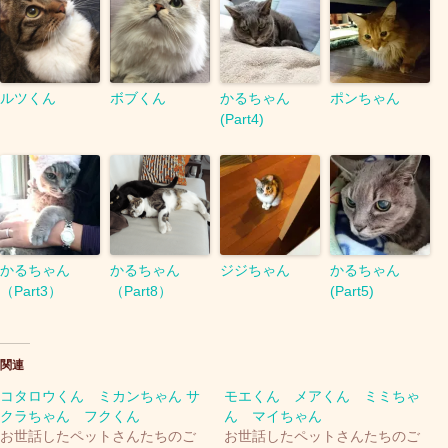
ルツくん
ボブくん
かるちゃん
ポンちゃん
(Part4)
かるちゃん
かるちゃん
ジジちゃん
かるちゃん
（Part3）
（Part8）
(Part5)
関連
コタロウくん ミカンちゃん サ
モエくん メアくん ミミちゃ
クラちゃん フクくん
ん マイちゃん
お世話したペットさんたちのご
お世話したペットさんたちのご