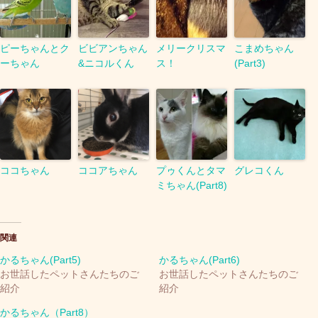
ピーちゃんとク
ビビアンちゃん
メリークリスマ
こまめちゃん
ーちゃん
&ニコルくん
ス！
(Part3)
ココちゃん
ココアちゃん
プゥくんとタマ
グレコくん
ミちゃん(Part8)
関連
かるちゃん(Part5)
かるちゃん(Part6)
お世話したペットさんたちのご
お世話したペットさんたちのご
紹介
紹介
かるちゃん（Part8）