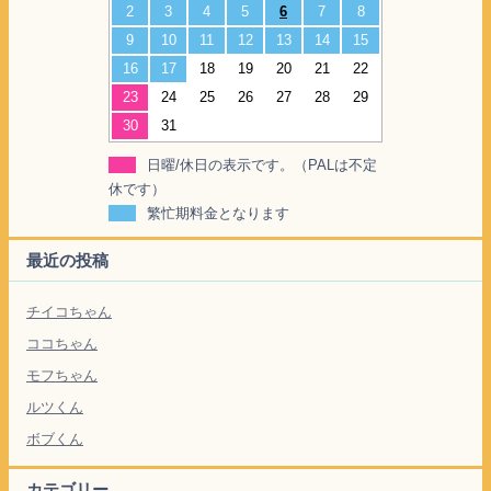
2
3
4
5
6
7
8
9
10
11
12
13
14
15
16
17
18
19
20
21
22
23
24
25
26
27
28
29
30
31
日曜/休日の表示です。（PALは不定
休です）
繁忙期料金となります
最近の投稿
チイコちゃん
ココちゃん
モフちゃん
ルツくん
ボブくん
カテゴリー