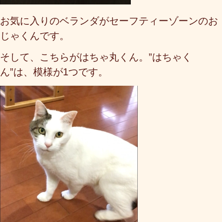
お気に入りのベランダがセーフティーゾーンのお
じゃくんです。
そして、こちらがはちゃ丸くん。”はちゃく
ん”は、模様が1つです。