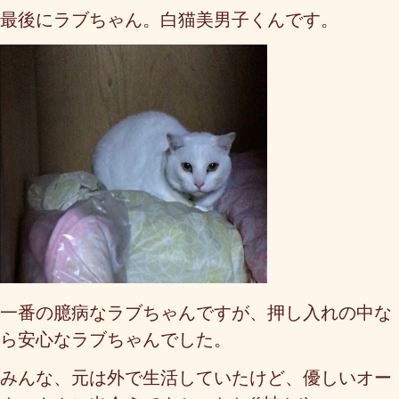
最後にラブちゃん。白猫美男子くんです。
一番の臆病なラブちゃんですが、押し入れの中な
ら安心なラブちゃんでした。
みんな、元は外で生活していたけど、優しいオー