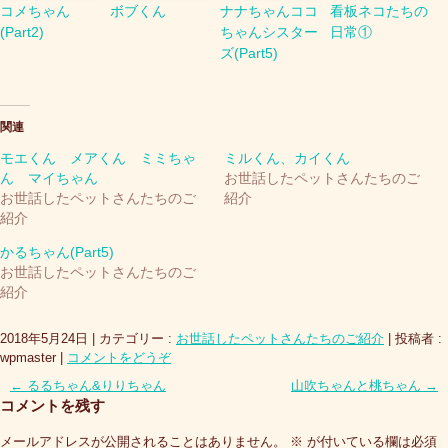
コメちゃん
ボブくん
ナナちゃんココ
看板ネコたちの
(Part2)
ちゃんシスター
日常①
ズ(Part5)
関連
モエくん メアくん ミミちゃ
ミルくん、カイくん
ん マイちゃん
お世話したペットさんたちのご
お世話したペットさんたちのご
紹介
紹介
かるちゃん(Part5)
お世話したペットさんたちのご
紹介
2018年5月24日
|
カテゴリー :
お世話したペットさんたちのご紹介
|
投稿者 :
wpmaster
|
コメントをどうぞ
←
るるちゃん&りりちゃん
山吹ちゃんと桃ちゃん
→
コメントを残す
メールアドレスが公開されることはありません。
※
が付いている欄は必須