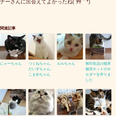
ナーさんに出会えてよかったね(´艸｀*)
関連記事
にゃーちゃん
つくねちゃん、
ルルちゃん
無印良品の猫草
だいずちゃん、
栽培キットのホ
こまめちゃん
ルダーを作りま
した