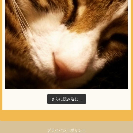
さらに読み込む...
プライバシーポリシー