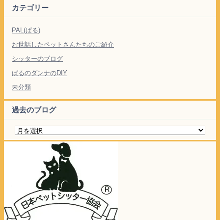
カテゴリー
PAL(ぱる)
お世話したペットさんたちのご紹介
シッターのブログ
ぱるのダンナのDIY
未分類
過去のブログ