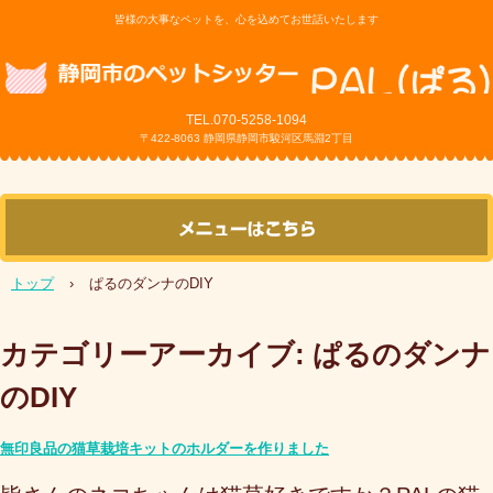
皆様の大事なペットを、心を込めてお世話いたします
TEL.070-5258
-1094
〒422-8063 静岡県静岡市駿河区馬淵2丁目
トップ
›
ぱるのダンナのDIY
カテゴリーアーカイブ:
ぱるのダンナ
のDIY
無印良品の猫草栽培キットのホルダーを作りました